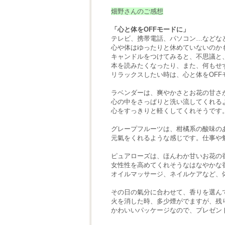
畑野さんのご感想
「心と体をOFFモードに」
テレビ、携帯電話、パソコン…などな
心や体はゆったりと休めていないのか
キャンドルをつけてみると、不思議と
本を読みたくなったり、また、何もせ
リラックスしたい時は、心と体をOF
ラベンダーは、爽やかさとお花の甘さ
心の中をさっぱりと洗い流してくれる
心をすっきりと軽くしてくれそうです
グレープフルーツは、柑橘系の酸味の
元氣をくれるような感じです。仕事や
ピュアローズは、ほんわか甘いお花の
女性性を高めてくれそうなはなやかな
オイルマッサージ、ネイルケアなど、
その日の氣分に合わせて、香りを選ん
火を消した時、多少煙がでますが、残
かわいいパッケージなので、プレゼン