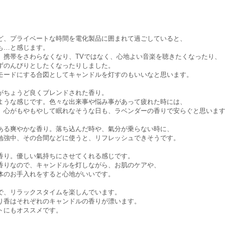
ど、プライベートな時間を電化製品に囲まれて過ごしていると、
も…と感じます。
、携帯をさわらなくなり、TVではなく、心地よい音楽を聴きたくなったり、
ずのんびりとしたくなったりしました。
Fモードにする合図としてキャンドルを灯すのもいいなと思います。
がちょうど良くブレンドされた香り。
ような感じです。色々な出来事や悩み事があって疲れた時には、
。心がもやもやして眠れなそうな日も、ラベンダーの香りで安らぐと思いま
ある爽やかな香り。落ち込んだ時や、氣分が乗らない時に、
勉強中、その合間などに使うと、リフレッシュできそうです。
香り。優しい氣持ちにさせてくれる感じです。
香りなので、キャンドルを灯しながら、お肌のケアや、
体のお手入れをすると心地がいいです。
で、リラックスタイムを楽しんでいます。
り香はそれぞれのキャンドルの香りが漂います。
トにもオススメです。