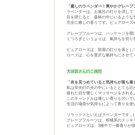
「癒しのラベンダー！爽やかグレープ
ラベンダーは、お風呂の灯りを消して
目を閉じると、森林の中にいるような
完全に癒しの香りです。ピュアローズ
グレープフルーツは、パッケージを開
くつろぎというよりは、氣持ちを切り
ピュアローズは、部屋の灯りを落とし
ローズは、心を贅沢な氣持ちにさせて
大須賀さんのご感想
「炎を見つめていると気持ちが落ち着
私は蛍光灯の光の中にいるととても目
疲れた目が優しくマッサージをされる
このキャンドルは優しい香りも付いて
生活の場面や気持ちによって香りを使
リラックスといえばラベンダーです。
グレープフルーツは、柑橘系のスッキ
ピュアローズは、3種中で一番香りが