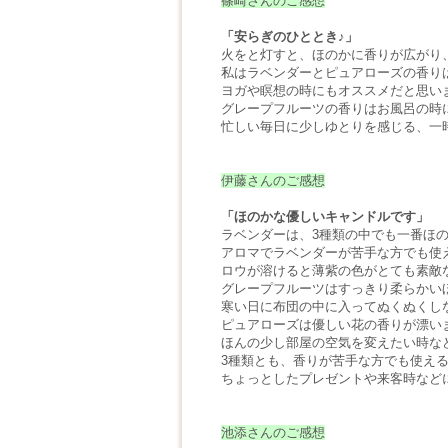
篠崎さんのご感想
「安らぎのひととき♪」
火をと灯すと、ほのかに香りが広がり
私はラベンダーとピュアローズの香り
ヨガや瞑想の時にもオススメだと思い
グレープフルーツの香りはお風呂の時
忙しい毎日に少しゆとりを感じる、一
伊藤さんのご感想
「ほのかな優しいキャンドルです」
ラベンダーは、3種類の中でも一番ほ
アロマでラベンダーが苦手な方でも使
ロウが溶けると薄紫の色がとても素敵
グレープフルーツはすっきり柔らかい
寒い日に布団の中に入ってぬくぬくし
ピュアローズは優しい花の香りが漂い
ほんの少し部屋の空気を変えたい時な
3種類とも、香りが苦手な方でも使え
ちょっとしたプレゼントや来客時など
池添さんのご感想