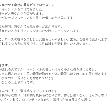
フルーツ！幸せの香りピュアローズ！」
、キャンドルをつけてみました。
安らぎと爽やかさが広がります。
やグレープフルーツよりも香りが優しめだと思います。
けた瞬間、爽やかで元氣な香りが広がります。
替えたいときやリフレッシュしたい時にシャキッとします。
て、ローズの香りを楽しむと女性らしくやさしい、柔らかな香りに癒されま
くれるくつろぎの香りです。女性は誰もが好む香りだと思います。
きます」
が疲れるのですが、キャンドルの優しくゆらぐ小さな炎を見つめると、
ように癒されます。目の緊張が取れると体の緊張もほぐれ、心も落ち着きま
いますので、香りからも癒されています。
い分けるとよさそうです。
ほんのり香り、緊張感をほぐしてくれます。
リ爽やかな香り。活動的な気持ちになります。香りは強くなく、ほんのり香
強いです。甘く、ロマンチックな香り。気持ちが高まるような感じ。