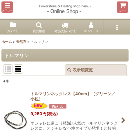
メニュー
カート
カテゴリ
商品検索
発送/支払い方法
マイページ
ホーム
>
天然石
>
トルマリン
トルマリン
表示順変更
閉じる
4
件
表示数
:
トルマリンネックレス【40cm】（グリーン／
小粒）
並び順
:
9,250
円
(税込)
絞り込む
オシャレに肩こり軽減♪人気のトルマリンネック
レスに、オシャレな小粒タイプが登場！比較的