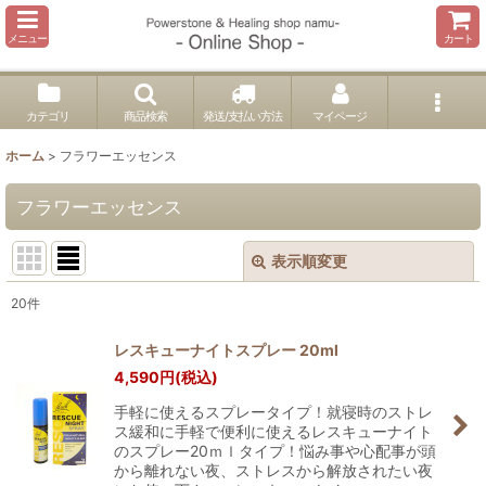
メニュー
カート
カテゴリ
商品検索
発送/支払い方法
マイページ
ホーム
>
フラワーエッセンス
フラワーエッセンス
表示順変更
閉じる
20
件
サブカテゴリ
:
レスキューナイトスプレー 20ml
4,590
円
(税込)
表示数
:
手軽に使えるスプレータイプ！就寝時のストレ
ス緩和に手軽で便利に使えるレスキューナイト
並び順
:
のスプレー20ｍｌタイプ！悩み事や心配事が頭
から離れない夜、ストレスから解放されたい夜