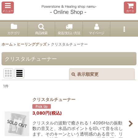
メニュー
カート
カテゴリ
商品検索
発送/支払い方法
マイページ
ホーム
>
ヒーリンググッズ
>
クリスタルチューナー
クリスタルチューナー
表示順変更
閉じる
1
件
表示数
:
クリスタルチューナー
並び順
:
3,080
円
(税込)
クリスタルの波動で癒される！4096Hzの振動
絞り込む
数の音叉と、水晶のポイントを叩いて音を出し
ます。そのキーンという透明感のある音で、リ