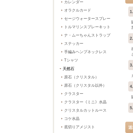
カレンダー
オラクルカード
1
セージウォータースプレー
トルマリンスプレーキット
ナ・ムーちゃんストラップ
2
ステッカー
手編みヘンプネックレス
Tシャツ
3
天然石
原石（クリスタル）
原石（クリスタル以外）
4
クラスター
クラスター《ミニ》水晶
5
クリスタルカットルース
コケ水晶
底切りアメジスト
送