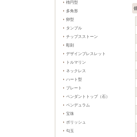
楕円型
多角形
卵型
タンブル
チップスストーン
彫刻
デザインブレスレット
トルマリン
ネックレス
ハート型
プレート
ペンダントトップ（石）
ペンデュラム
宝珠
ポリッシュ
勾玉