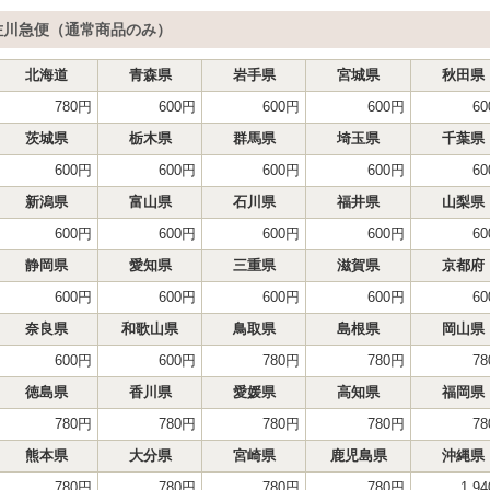
佐川急便（通常商品のみ）
北海道
青森県
岩手県
宮城県
秋田県
780円
600円
600円
600円
6
茨城県
栃木県
群馬県
埼玉県
千葉県
600円
600円
600円
600円
6
新潟県
富山県
石川県
福井県
山梨県
600円
600円
600円
600円
6
静岡県
愛知県
三重県
滋賀県
京都府
600円
600円
600円
600円
6
奈良県
和歌山県
鳥取県
島根県
岡山県
600円
600円
780円
780円
7
徳島県
香川県
愛媛県
高知県
福岡県
780円
780円
780円
780円
7
熊本県
大分県
宮崎県
鹿児島県
沖縄県
780円
780円
780円
780円
1,9