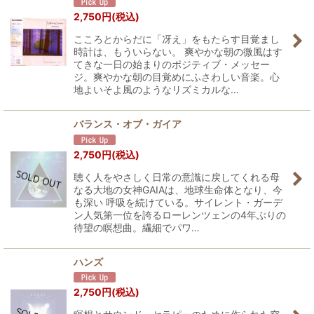
2,750
円
(税込)
こころとからだに「冴え」をもたらす目覚まし
時計は、もういらない。 爽やかな朝の微風はす
てきな一日の始まりのポジティブ・メッセー
ジ。爽やかな朝の目覚めにふさわしい音楽。心
地よいそよ風のようなリズミカルな…
バランス・オブ・ガイア
2,750
円
(税込)
聴く人をやさしく日常の意識に戻してくれる母
なる大地の女神GAIAは、地球生命体となり、今
も深い 呼吸を続けている。サイレント・ガーデ
ン人気第一位を誇るローレンツェンの4年ぶりの
待望の瞑想曲。繊細でパワ…
ハンズ
2,750
円
(税込)