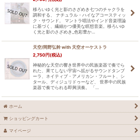
移ろいゆく光と影のさざめき七つのチャクラを
調和する、 ナチュラル・ハイなアコースティッ
ク・サウンド。 マントラ唱法やインド音楽理論
に基づく、繊細かつ優美な瞑想音楽。移ろいゆ
く光と影のさざめき_色彩豊か…
天空/岡野弘幹 with 天空オーケストラ
2,750
円
(税込)
神秘的な天空の響き世界中の民族楽器で奏でら
れた、果てしない宇宙へ拡がるサウンドタンブ
ーラ、ネイティブ・アメリカン・フルート、シ
タール、ディジュリドゥーなど、 世界中の民族
楽器で奏でられる即興演奏。 「…
ホーム
ショッピングカート
マイページ