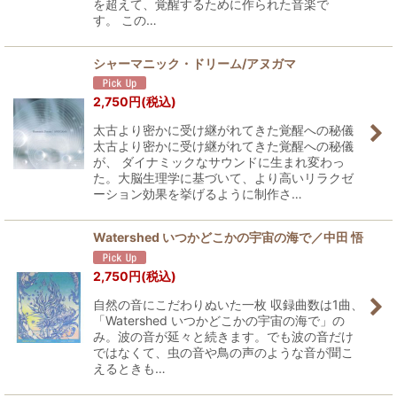
を超えて、覚醒するために作られた音楽で
す。 この…
シャーマニック・ドリーム/アヌガマ
2,750
円
(税込)
太古より密かに受け継がれてきた覚醒への秘儀
太古より密かに受け継がれてきた覚醒への秘儀
が、 ダイナミックなサウンドに生まれ変わっ
た。大脳生理学に基づいて、より高いリラクゼ
ーション効果を挙げるように制作さ…
Watershed いつかどこかの宇宙の海で／中田 悟
2,750
円
(税込)
自然の音にこだわりぬいた一枚 収録曲数は1曲、
「Watershed いつかどこかの宇宙の海で」の
み。波の音が延々と続きます。でも波の音だけ
ではなくて、虫の音や鳥の声のような音が聞こ
えるときも…