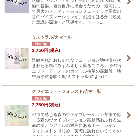
瞑想とサウンド・セラピーのために作られた究
極の音楽。自分自身に出会うための、最高にし
て最大のメディテーションミュージック高次の
音のバイブレーションが、創造をはるかに超え
た意識の深遠へと誘導する。ヒーラ…
ミストラル/カマール
2,750
円
(税込)
洗練されたおしゃれなフュージョン地中海を吹
きわたる風にみずみずしく蘇るこころ。 クワイ
エット・アース」のカマール待望の最新盤。地
中海沿岸を吹く風“ミストラル”のように…
クワイエット・フォレスト/吉村 弘
2,750
円
(税込)
都市で感じる森のヴァイブレーション都市で感
じる森のヴァイブレーション躍動感あふれる生
命の源。シアトルの対岸にあるホー・レイン・
フォレストをはじめ、実際に訪れたいくつかの