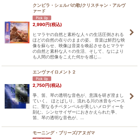
クンビラ・シェルパの歌/クリスチャン・アルヴ
ァード
2,990
円
(税込)
ヒマラヤの自然と素朴な人々の生活圧倒される
ほどの自然の在りのままの姿。 音楽は鮮烈な映
像を蘇らせ、映像は音楽を喚起させるヒマラヤ
の自然と素朴な人々の生活、そして、なにより
も人間の想像をこえた何かを感じ…
エンヴァイロメント２
2,750
円
(税込)
爭、笛、琴の透明な音色が、意識を研ぎ澄まし
ていく。 ほとばしり、流れる川の水音をベース
に、聖なるチベタンベルが美しいメロディーを
刻む。シンセサイザーにおきかえられた爭、
笛、琴の透明な音色が、…
モーニング・ブリーズ/アヌガマ