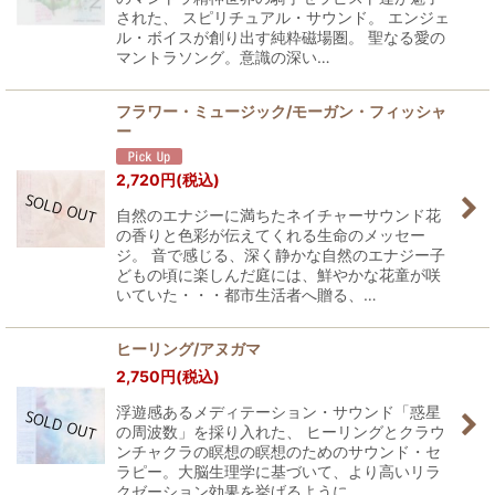
された、 スピリチュアル・サウンド。 エンジェ
ル・ボイスが創り出す純粋磁場圏。 聖なる愛の
マントラソング。意識の深い…
フラワー・ミュージック/モーガン・フィッシャ
ー
2,720
円
(税込)
自然のエナジーに満ちたネイチャーサウンド花
の香りと色彩が伝えてくれる生命のメッセー
ジ。 音で感じる、深く静かな自然のエナジー子
どもの頃に楽しんだ庭には、鮮やかな花童が咲
いていた・・・都市生活者へ贈る、…
ヒーリング/アヌガマ
2,750
円
(税込)
浮遊感あるメディテーション・サウンド「惑星
の周波数」を採り入れた、 ヒーリングとクラウ
ンチャクラの瞑想の瞑想のためのサウンド・セ
ラピー。大脳生理学に基づいて、より高いリラ
クゼーション効果を挙げるように…