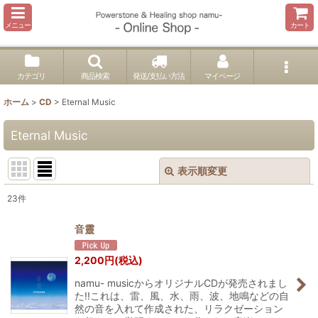
メニュー
カート
カテゴリ
商品検索
発送/支払い方法
マイページ
ホーム
>
CD
>
Eternal Music
Eternal Music
表示順変更
閉じる
23
件
表示数
:
音靈
並び順
:
2,200
円
(税込)
namu- musicからオリジナルCDが発売されまし
絞り込む
た!!これは、雷、風、水、雨、波、地鳴などの自
然の音を入れて作成された、リラクゼーション