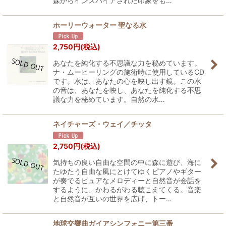
森からインスパイアされた印象をも…
ホーリーウォーター 聖なる水
2,750
円
(税込)
あなたを純化する不思議な力を秘めています。
ナ・ムーヒーリングの施術時に使用しているCD
です。水は、あなたの心を映し出す鏡。この水
の音は、あなたを映し、あなたを純化する不思
議な力を秘めています。自然の水…
ネイチャーズ・ウェイ／チッタ
2,750
円
(税込)
気持ちの良い自由な空間の中に森に遊び、海に
たゆたう自由な風にとけてゆくピアノやギター
が奏でるピュアなメロディーと自然音が会話を
するように、かわるがわる聴こえてくる。音楽
と自然音が互いの世界を広げ、トー…
地球交響曲ガイアシンフォニー第三番