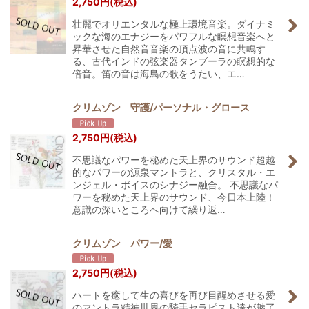
2,750
円
(税込)
壮麗でオリエンタルな極上環境音楽。ダイナミ
ックな海のエナジーをパワフルな瞑想音楽へと
昇華させた自然音音楽の頂点波の音に共鳴す
る、古代インドの弦楽器タンブーラの瞑想的な
倍音。笛の音は海鳥の歌をうたい、エ…
クリムゾン 守護/パーソナル・グロース
2,750
円
(税込)
不思議なパワーを秘めた天上界のサウンド超越
的なパワーの源泉マントラと、クリスタル・エ
ンジェル・ボイスのシナジー融合。 不思議なパ
ワーを秘めた天上界のサウンド、今日本上陸！
意識の深いところへ向けて繰り返…
クリムゾン パワー/愛
2,750
円
(税込)
ハートを癒して生の喜びを再び目醒めさせる愛
のマントラ精神世界の騎手セラピスト達が魅了