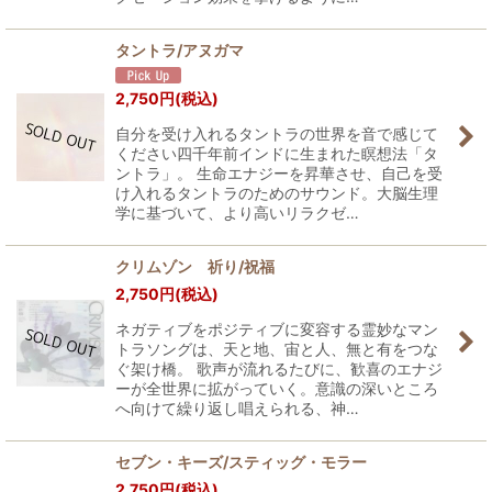
タントラ/アヌガマ
2,750
円
(税込)
自分を受け入れるタントラの世界を音で感じて
ください四千年前インドに生まれた瞑想法「タ
ントラ」。 生命エナジーを昇華させ、自己を受
け入れるタントラのためのサウンド。大脳生理
学に基づいて、より高いリラクゼ…
クリムゾン 祈り/祝福
2,750
円
(税込)
ネガティブをポジティブに変容する霊妙なマン
トラソングは、天と地、宙と人、無と有をつな
ぐ架け橋。 歌声が流れるたびに、歓喜のエナジ
ーが全世界に拡がっていく。意識の深いところ
へ向けて繰り返し唱えられる、神…
セブン・キーズ/スティッグ・モラー
2,750
円
(税込)