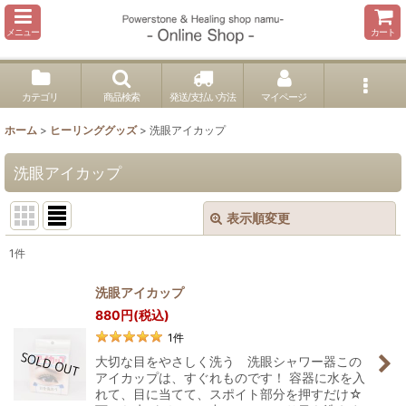
メニュー
カート
カテゴリ
商品検索
発送/支払い方法
マイページ
ホーム
>
ヒーリンググッズ
>
洗眼アイカップ
洗眼アイカップ
表示順変更
閉じる
1
件
表示数
:
洗眼アイカップ
880
円
(税込)
並び順
:
1
件
大切な目をやさしく洗う 洗眼シャワー器この
絞り込む
アイカップは、すぐれものです！ 容器に水を入
れて、目に当てて、スポイト部分を押すだけ☆