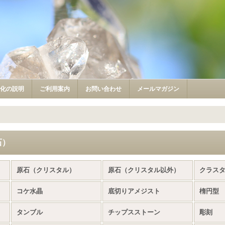
浄化の説明
ご利用案内
お問い合わせ
メールマガジン
石）
原石（クリスタル）
原石（クリスタル以外）
クラス
コケ水晶
底切りアメジスト
楕円型
タンブル
チップスストーン
彫刻