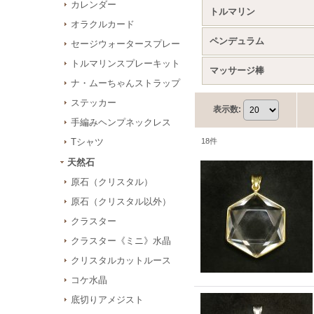
カレンダー
トルマリン
オラクルカード
ペンデュラム
セージウォータースプレー
トルマリンスプレーキット
マッサージ棒
ナ・ムーちゃんストラップ
ステッカー
表示数
:
手編みヘンプネックレス
Tシャツ
18
件
天然石
原石（クリスタル）
原石（クリスタル以外）
クラスター
クラスター《ミニ》水晶
クリスタルカットルース
コケ水晶
底切りアメジスト