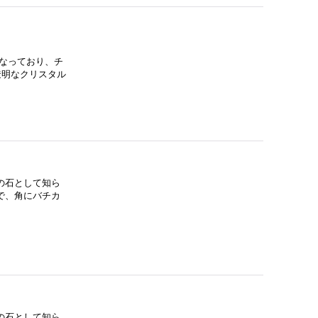
なっており、チ
透明なクリスタル
の石として知ら
で、角にバチカ
の石として知ら