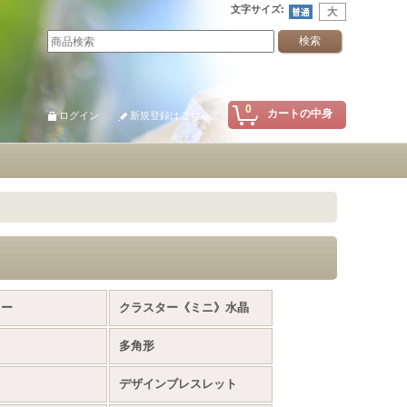
文字サイズ
:
0
カートの中身
ログイン
新規登録はこちら
ター
クラスター《ミニ》水晶
多角形
デザインブレスレット