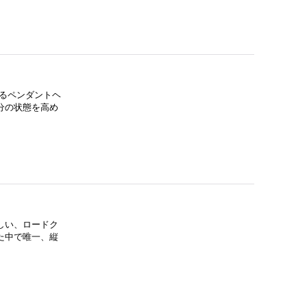
るペンダントヘ
分の状態を高め
しい、ロードク
た中で唯一、縦