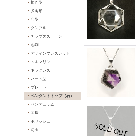
楕円型
多角形
卵型
タンブル
チップスストーン
彫刻
デザインブレスレット
トルマリン
ネックレス
ハート型
プレート
ペンダントトップ（石）
ペンデュラム
宝珠
ポリッシュ
勾玉