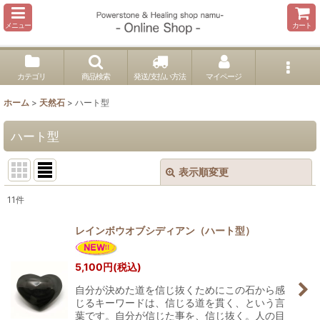
メニュー
カート
カテゴリ
商品検索
発送/支払い方法
マイページ
ホーム
>
天然石
>
ハート型
ハート型
表示順変更
閉じる
11
件
表示数
:
レインボウオブシディアン（ハート型）
並び順
:
5,100
円
(税込)
自分が決めた道を信じ抜くためにこの石から感
絞り込む
じるキーワードは、信じる道を貫く、という言
葉です。自分が信じた事を、信じ抜く。人の目