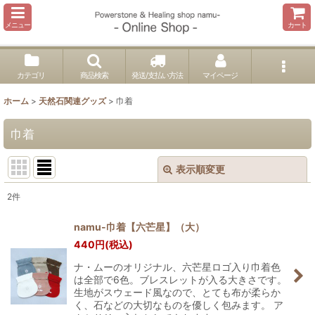
メニュー
カート
カテゴリ
商品検索
発送/支払い方法
マイページ
ホーム
>
天然石関連グッズ
>
巾着
巾着
表示順変更
閉じる
2
件
表示数
:
namu-巾着【六芒星】（大）
440
円
(税込)
並び順
:
ナ・ムーのオリジナル、六芒星ロゴ入り巾着色
は全部で6色。ブレスレットが入る大きさです。
絞り込む
生地がスウェード風なので、とても布が柔らか
く、石などの大切なものを優しく包みます。 ア