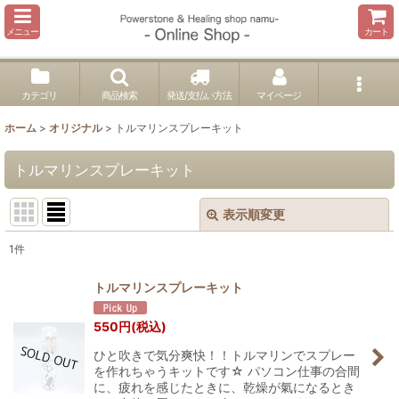
メニュー
カート
カテゴリ
商品検索
発送/支払い方法
マイページ
ホーム
>
オリジナル
>
トルマリンスプレーキット
トルマリンスプレーキット
表示順変更
閉じる
1
件
表示数
:
トルマリンスプレーキット
並び順
:
550
円
(税込)
ひと吹きで気分爽快！！トルマリンでスプレー
絞り込む
を作れちゃうキットです☆ パソコン仕事の合間
に、疲れを感じたときに、乾燥が氣になるとき