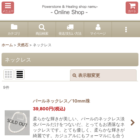
メニュー
カート
カテゴリ
商品検索
発送/支払い方法
マイページ
ホーム
>
天然石
>
ネックレス
ネックレス
表示順変更
閉じる
9
件
表示数
:
パールネックレス／10mm珠
39,800
円
(税込)
並び順
:
柔らかな輝きが美しい、パールのネックレス淡
水パールだけをつないだ、とってもお洒落なネ
絞り込む
ックレスです。とても優しく、柔らかな輝きが
綺麗です。カジュアルにもフォーマルにも合う