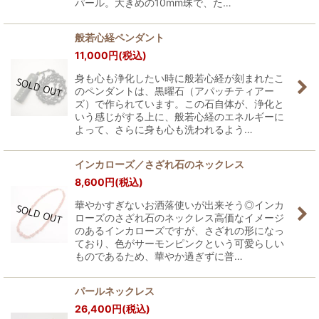
パール。大きめの10mm珠で、た…
般若心経ペンダント
11,000
円
(税込)
身も心も浄化したい時に般若心経が刻まれたこ
のペンダントは、黒曜石（アパッチティアー
ズ）で作られています。この石自体が、浄化と
いう感じがする上に、般若心経のエネルギーに
よって、さらに身も心も洗われるよう…
インカローズ／さざれ石のネックレス
8,600
円
(税込)
華やかすぎないお洒落使いが出来そう◎インカ
ローズのさざれ石のネックレス高価なイメージ
のあるインカローズですが、さざれの形になっ
ており、色がサーモンピンクという可愛らしい
ものであるため、華やか過ぎずに普…
パールネックレス
26,400
円
(税込)