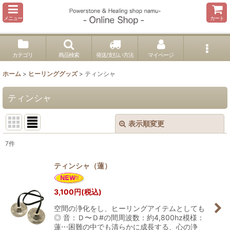
メニュー
カート
カテゴリ
商品検索
発送/支払い方法
マイページ
ホーム
>
ヒーリンググッズ
>
ティンシャ
ティンシャ
表示順変更
閉じる
7
件
表示数
:
ティンシャ（蓮）
並び順
:
3,100
円
(税込)
空間の浄化をし、ヒーリングアイテムとしても
絞り込む
◎ 音：Ｄ〜Ｄ#の間周波数：約4,800hz模様：
蓮⋯困難の中でも清らかに成長する、心の浄