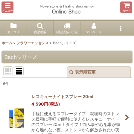
メニュー
カート
カテゴリ
商品検索
発送/支払い方法
マイページ
ホーム
>
フラワーエッセンス
>
Bachシリーズ
Bachシリーズ
表示順変更
閉じる
6
件
表示数
:
レスキューナイトスプレー 20ml
4,590
円
(税込)
並び順
:
手軽に使えるスプレータイプ！就寝時のストレ
ス緩和に手軽で便利に使えるレスキューナイト
絞り込む
のスプレー20ｍｌタイプ！悩み事や心配事が頭
から離れない夜、ストレスから解放されたい夜