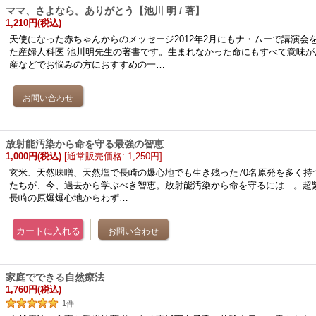
ママ、さよなら。ありがとう【池川 明 / 著】
1,210円
(税込)
天使になった赤ちゃんからのメッセージ2012年2月にもナ・ムーで講演会
た産婦人科医 池川明先生の著書です。生まれなかった命にもすべて意味が
産などでお悩みの方におすすめの一…
放射能汚染から命を守る最強の智恵
1,000円
(税込)
[
通常販売価格
:
1,250円
]
玄米、天然味噌、天然塩で長崎の爆心地でも生き残った70名原発を多く持
たちが、今、過去から学ぶべき智恵。放射能汚染から命を守るには…。
長崎の原爆爆心地からわず…
家庭でできる自然療法
1,760円
(税込)
1
件