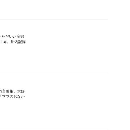
いただいた産婦
世界。胎内記憶
の言葉集。大好
「ママのおなか