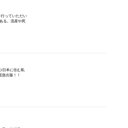
を行っていただい
ある。流産や死
つ日本に住む私
超緊急出版！！