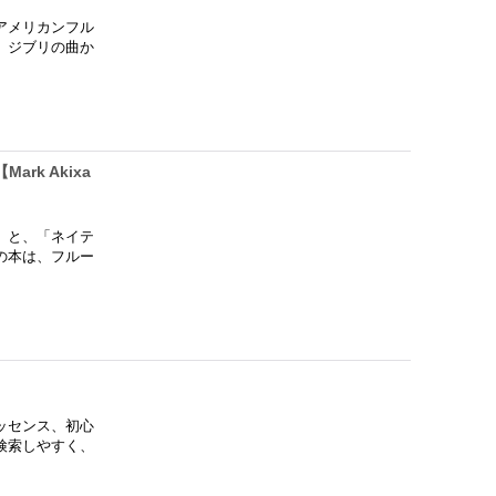
アメリカンフル
、ジブリの曲か
k Akixa
」と、「ネイテ
の本は、フルー
ッセンス、初心
検索しやすく、