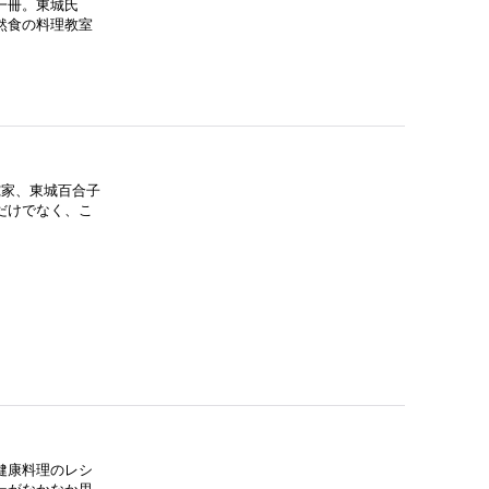
一冊。東城氏
然食の料理教室
究家、東城百合子
だけでなく、こ
健康料理のレシ