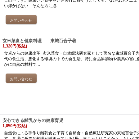
ピの本です。健康いい食事をいざ実行に移そうとしても、なかなかメニュ
い浮かばない…そんな方に必…
玄米菜食と健康料理 東城百合子著
1,320円
(税込)
食卓からの健康改革 玄米菜食・自然療法研究家として著名な東城百合子
代の食生活、悪化する環境の中での食生活、特に食品添加物や農薬の害に
かに自然の材料で…
安心できる離乳からの健康育児
1,050円
(税込)
自然食による手作り離乳食と子育て自然食・自然療法研究家の東城百合子
す。育児に必要な知識が詰まっている1冊。赤ちゃんはこれから、という