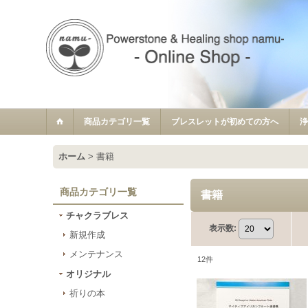
商品カテゴリ一覧
ブレスレットが初めての方へ
ホーム
>
書籍
商品カテゴリ一覧
書籍
チャクラブレス
表示数
:
新規作成
メンテナンス
12
件
オリジナル
祈りの本