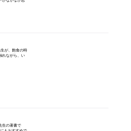
ーがなかなか思
先生が、飽食の時
触れながら、い
先生の著書で
方にもおすすめで