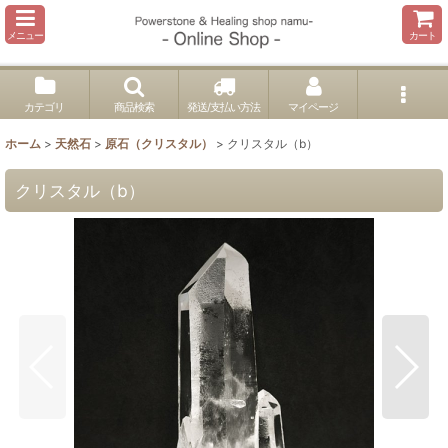
メニュー
カート
カテゴリ
商品検索
発送/支払い方法
マイページ
ホーム
>
天然石
>
原石（クリスタル）
>
クリスタル（b）
クリスタル（b）