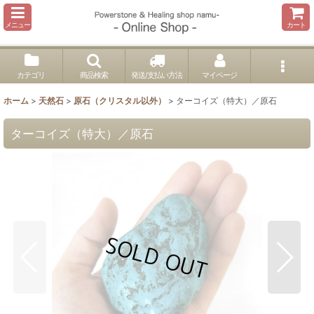
メニュー
カート
カテゴリ
商品検索
発送/支払い方法
マイページ
ホーム
>
天然石
>
原石（クリスタル以外）
>
ターコイズ（特大）／原石
ターコイズ（特大）／原石